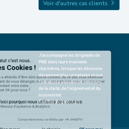
Voir d'autres cas clients
J’accompagne les dirigeants de
PME dans leurs moments
charnières, lorsque les décisions
deviennent plus complexes et que
l’entreprise a besoin de retrouver
de la clarté, de l’alignement et du
mouvement.
Clarifier. Aligner. Agir.